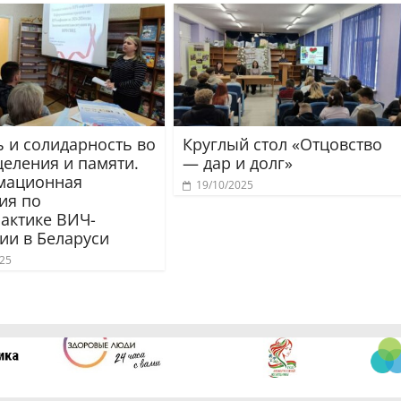
 и солидарность во
Круглый стол «Отцовство
целения и памяти.
— дар и долг»
мационная
19/10/2025
ия по
актике ВИЧ-
ии в Беларуси
025