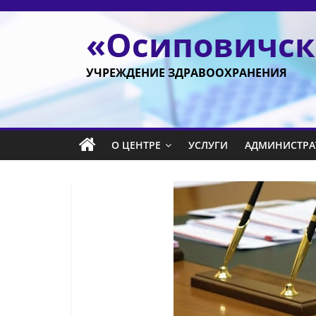
Перейти
к
«Осиповичск
содержимому
УЧРЕЖДЕНИЕ ЗДРАВООХРАНЕНИЯ
О ЦЕНТРЕ
УСЛУГИ
АДМИНИСТРА