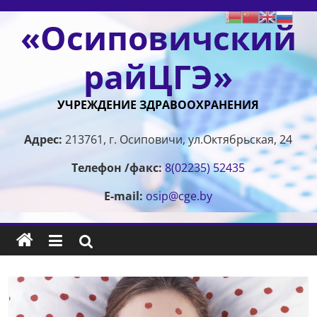
Перейти
«Осиповичский
к
содержимому
райЦГЭ»
УЧРЕЖДЕНИЕ ЗДРАВООХРАНЕНИЯ
Адрес:
213761, г. Осиповичи, ул.Октябрьская, 24
Телефон /факс:
8(02235) 52435
E-mail:
osip@cge.by