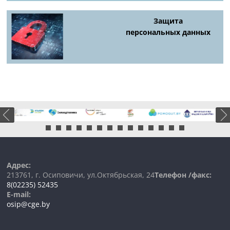
Защита
персональных данных
Адрес:
213761, г. Осиповичи, ул.Октябрьская, 24
Телефон /факс:
8(02235) 52435
E-mail:
osip@cge.by