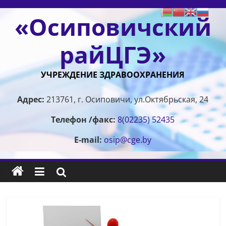
Перейти
«Осиповичский
к
содержимому
райЦГЭ»
УЧРЕЖДЕНИЕ ЗДРАВООХРАНЕНИЯ
Адрес:
213761, г. Осиповичи, ул.Октябрьская, 24
Телефон /факс:
8(02235) 52435
E-mail:
osip@cge.by