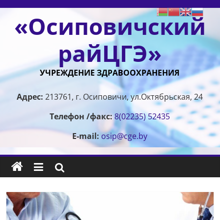
Перейти
«Осиповичский
к
содержимому
райЦГЭ»
УЧРЕЖДЕНИЕ ЗДРАВООХРАНЕНИЯ
Адрес:
213761, г. Осиповичи, ул.Октябрьская, 24
Телефон /факс:
8(02235) 52435
E-mail:
osip@cge.by