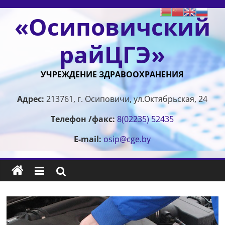
Перейти
«Осиповичский
к
содержимому
райЦГЭ»
УЧРЕЖДЕНИЕ ЗДРАВООХРАНЕНИЯ
Адрес:
213761, г. Осиповичи, ул.Октябрьская, 24
Телефон /факс:
8(02235) 52435
E-mail:
osip@cge.by