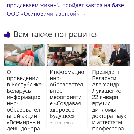
продлеваем жизнь!» пройдет завтра на базе
ООО «Осиповичигазстрой»
→
Вам также понравится
О
Информацио
Президент
проведении
нно-
Беларуси
в Республике
образовател
Александр
Беларусь
ьное
Лукашенко
информацио
мероприяти
22 января
нно-
е «Создавая
вручил
образовател
здоровое
дипломы
ьной акции
будущее»
доктора наук
«Всемирный
и аттестаты
17/11/2023
день донора
профессора