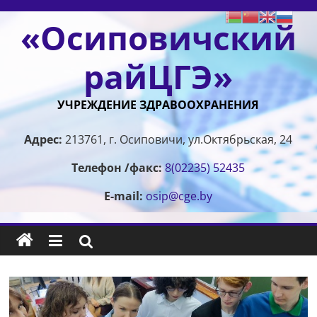
Перейти
«Осиповичский
к
содержимому
райЦГЭ»
УЧРЕЖДЕНИЕ ЗДРАВООХРАНЕНИЯ
Адрес:
213761, г. Осиповичи, ул.Октябрьская, 24
Телефон /факс:
8(02235) 52435
E-mail:
osip@cge.by