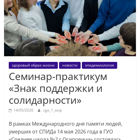
здоровый образ жизни
новости
эпидемиология
Семинар-практикум
«Знак поддержки и
солидарности»
14/05/2026
cge_1_osip
В рамках Международного дня памяти людей,
умерших от СПИДа 14 мая 2026 года в ГУО
«Средняя школа №2 г.Осиповичи» состоялась