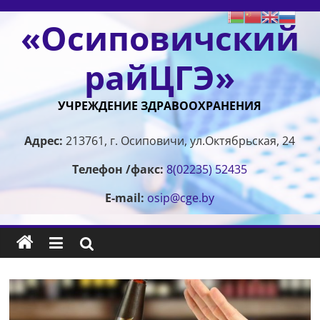
Перейти
«Осиповичский
к
содержимому
райЦГЭ»
УЧРЕЖДЕНИЕ ЗДРАВООХРАНЕНИЯ
Адрес:
213761, г. Осиповичи, ул.Октябрьская, 24
Телефон /факс:
8(02235) 52435
E-mail:
osip@cge.by