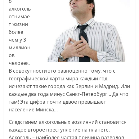
о
алкоголь
отнимае
т жизни
более
чем у 3
миллион
ов
человек.
В совокупности это равноценно тому, что с
географической карты мира каждый год
исчезают такие города как Берлин и Мадрид. Или
каждые два года минус Санкт-Петербург… Да что
там! Эта цифра почти вдвое превышает
население Минска…
Следствием алкогольных возлияний становится
каждое второе преступление на планете.
Алкоголь – наиболее частая причина разводов,