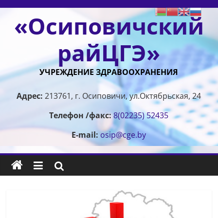
Перейти
«Осиповичский
к
содержимому
райЦГЭ»
УЧРЕЖДЕНИЕ ЗДРАВООХРАНЕНИЯ
Адрес:
213761, г. Осиповичи, ул.Октябрьская, 24
Телефон /факс:
8(02235) 52435
E-mail:
osip@cge.by