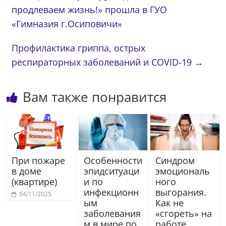
продлеваем жизнь!» прошла в ГУО
«Гимназия г.Осиповичи»
Профилактика гриппа, острых
респираторных заболеваний и COVID-19
→
Вам также понравится
При пожаре
Особенности
Синдром
в доме
эпидситуаци
эмоциональ
(квартире)
и по
ного
инфекционн
выгорания.
04/11/2025
ым
Как не
заболевания
«сгореть» на
м в мире по
работе