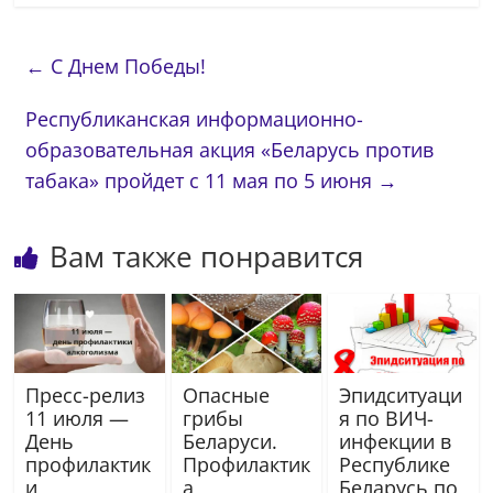
←
С Днем Победы!
Республиканская информационно-
образовательная акция «Беларусь против
табака» пройдет с 11 мая по 5 июня
→
Вам также понравится
Пресс-релиз
Опасные
Эпидситуаци
11 июля —
грибы
я по ВИЧ-
День
Беларуси.
инфекции в
профилактик
Профилактик
Республике
и
а
Беларусь по