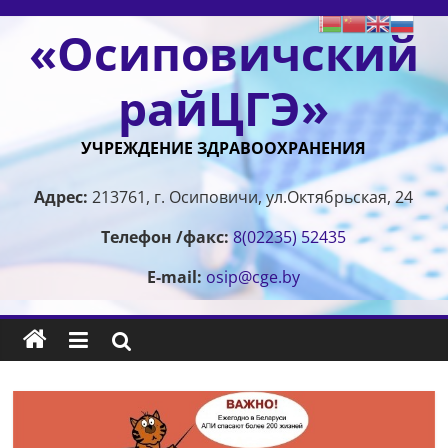
Перейти
«Осиповичский
к
содержимому
райЦГЭ»
УЧРЕЖДЕНИЕ ЗДРАВООХРАНЕНИЯ
Адрес:
213761, г. Осиповичи, ул.Октябрьская, 24
Телефон /факс:
8(02235) 52435
E-mail:
osip@cge.by