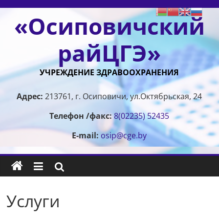
Перейти
«Осиповичский
к
содержимому
райЦГЭ»
УЧРЕЖДЕНИЕ ЗДРАВООХРАНЕНИЯ
Адрес:
213761, г. Осиповичи, ул.Октябрьская, 24
Телефон /факс:
8(02235) 52435
E-mail:
osip@cge.by
Услуги