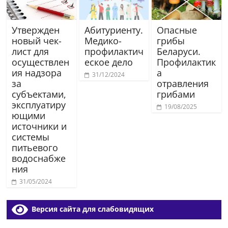
Утвержден
Абитуриенту.
Опасные
новый чек-
Медико-
грибы
лист для
профилактич
Беларуси.
осуществлен
еское дело
Профилактик
ия надзора
а
31/12/2024
за
отравления
субъектами,
грибами
эксплуатиру
19/08/2025
ющими
источники и
системы
питьевого
водоснабже
ния
31/05/2024
Версия сайта для слабовидящих