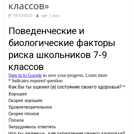
классов»
18/10/2023
cge_1_osip