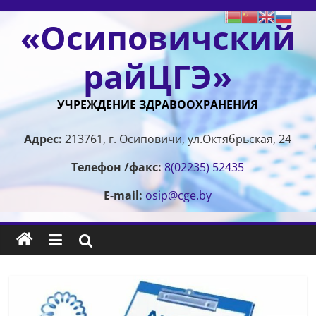
Перейти
«Осиповичский
к
содержимому
райЦГЭ»
УЧРЕЖДЕНИЕ ЗДРАВООХРАНЕНИЯ
Адрес:
213761, г. Осиповичи, ул.Октябрьская, 24
Телефон /факс:
8(02235) 52435
E-mail:
osip@cge.by