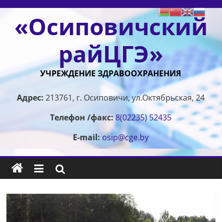
Перейти
«Осиповичский
к
содержимому
райЦГЭ»
УЧРЕЖДЕНИЕ ЗДРАВООХРАНЕНИЯ
Адрес:
213761, г. Осиповичи, ул.Октябрьская, 24
Телефон /факс:
8(02235) 52435
E-mail:
osip@cge.by