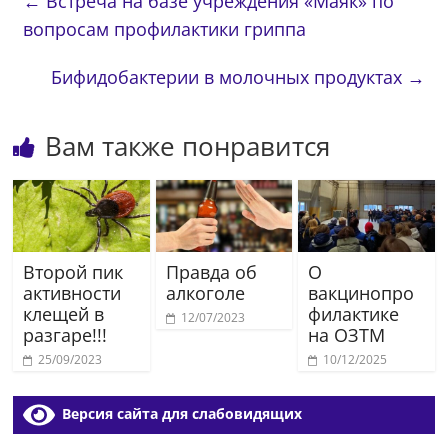
←
Встреча на базе учреждения «Маяк» по
вопросам профилактики гриппа
Бифидобактерии в молочных продуктах
→
Вам также понравится
Второй пик
Правда об
О
активности
алкоголе
вакцинопро
клещей в
филактике
12/07/2023
разгаре!!!
на ОЗТМ
25/09/2023
10/12/2025
Версия сайта для слабовидящих