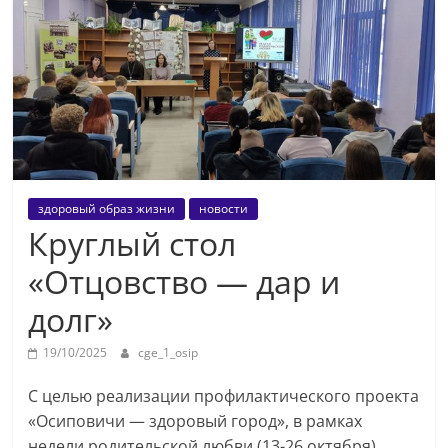
здоровый образ жизни
новости
Круглый стол
«Отцовство — дар и
долг»
19/10/2025
cge_1_osip
С целью реализации профилактического проекта
«Осиповичи — здоровый город», в рамках
недели родительской любви (13-26 октября)