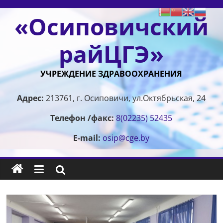
Перейти
«Осиповичский
к
содержимому
райЦГЭ»
УЧРЕЖДЕНИЕ ЗДРАВООХРАНЕНИЯ
Адрес:
213761, г. Осиповичи, ул.Октябрьская, 24
Телефон /факс:
8(02235) 52435
E-mail:
osip@cge.by